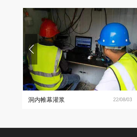
洞内帷幕灌浆
/03
22/08/03