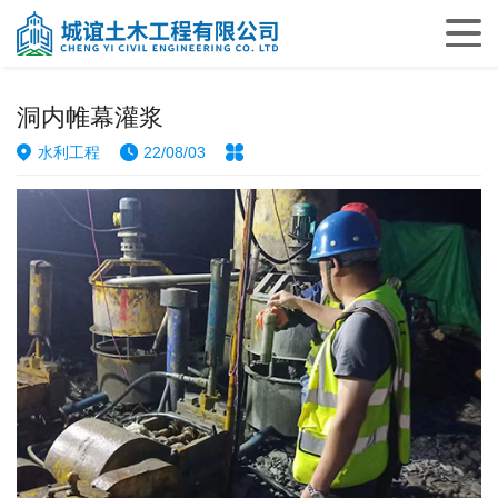
洞内帷幕灌浆
水利工程
22/08/03