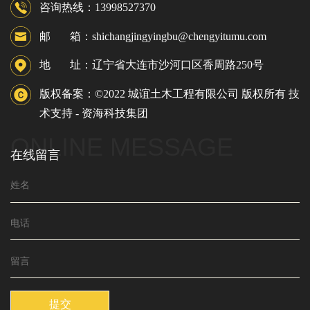
咨询热线：13998527370
邮 箱：shichangjingyingbu@chengyitumu.com
地 址：辽宁省大连市沙河口区香周路250号
版权备案：©2022 城谊土木工程有限公司 版权所有 技
术支持 -
资海科技集团
ONLINE MESSAGE
在线留言
提交