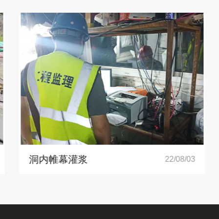
洞内帷幕灌浆
22/08/03