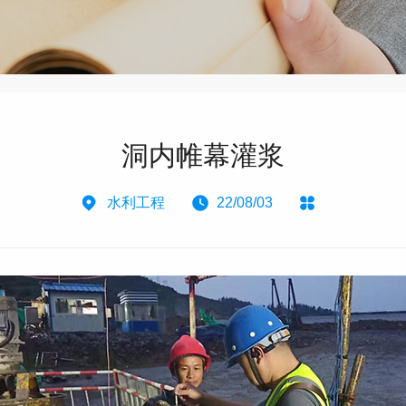
洞内帷幕灌浆
水利工程
22/08/03