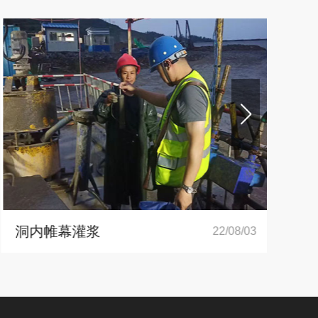
洞内帷幕灌浆
洞
22/08/03