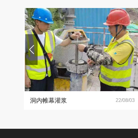
洞内帷幕灌浆
/03
22/08/03