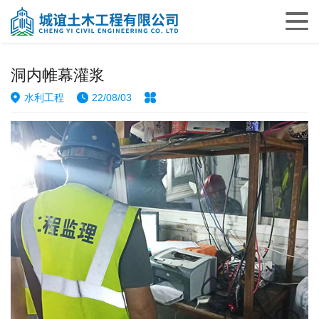
洞内帷幕灌浆
水利工程
22/08/03