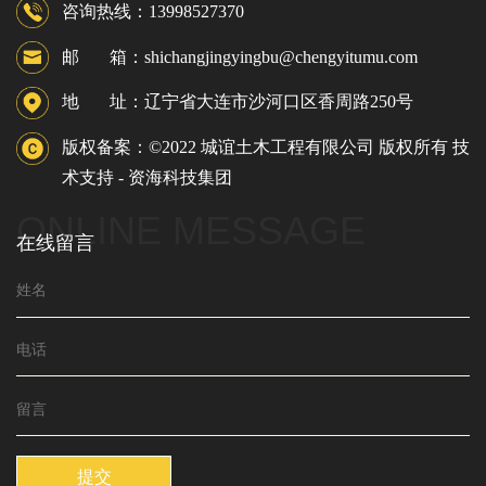
咨询热线：13998527370
邮 箱：shichangjingyingbu@chengyitumu.com
地 址：辽宁省大连市沙河口区香周路250号
版权备案：©2022 城谊土木工程有限公司 版权所有 技
术支持 -
资海科技集团
ONLINE MESSAGE
在线留言
提交