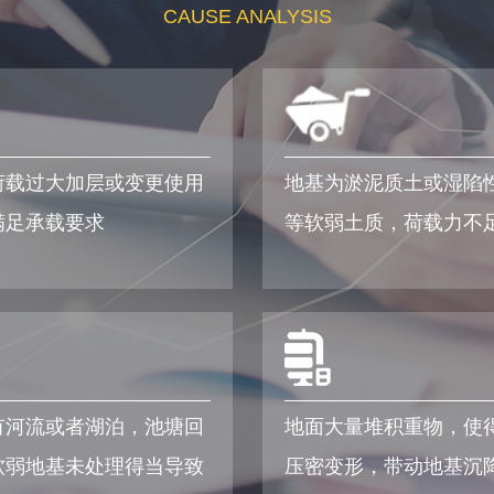
CAUSE ANALYSIS
荷载过大加层或变更使用
地基为淤泥质土或湿陷
满足承载要求
等软弱土质，荷载力不
有河流或者湖泊，池塘回
地面大量堆积重物，使
软弱地基未处理得当导致
压密变形，带动地基沉