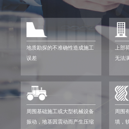
地质勘探的不准确性造成施工
上部
误差
无法
周围基础施工或大型机械设备
周围
振动，地基因震动而产生压缩
填，