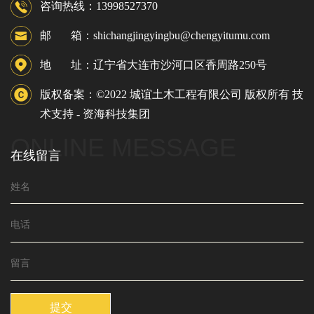
咨询热线：13998527370
邮 箱：shichangjingyingbu@chengyitumu.com
地 址：辽宁省大连市沙河口区香周路250号
版权备案：©2022 城谊土木工程有限公司 版权所有 技
术支持 -
资海科技集团
ONLINE MESSAGE
在线留言
提交