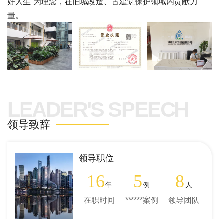
好人生”为理念，在旧城改造、古建筑保护领域内贡献力
量。
LEADER'S SPEECH
领导致辞
领导职位
16
5
8
年
例
人
在职时间
******案例
领导团队