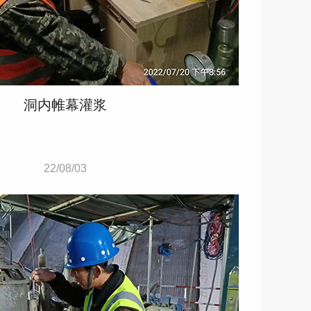
洞内帷幕灌浆
22/08/03