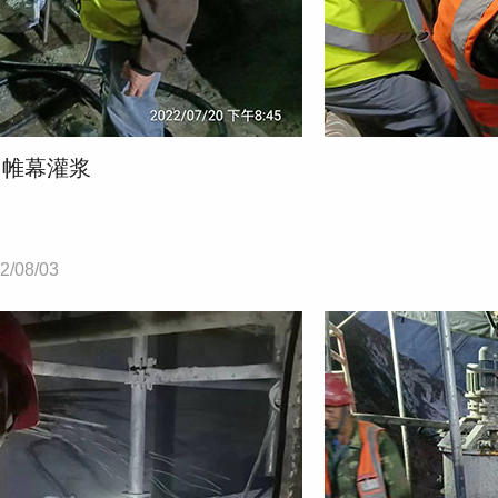
内帷幕灌浆
2/08/03