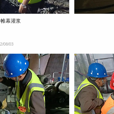
内帷幕灌浆
2/08/03