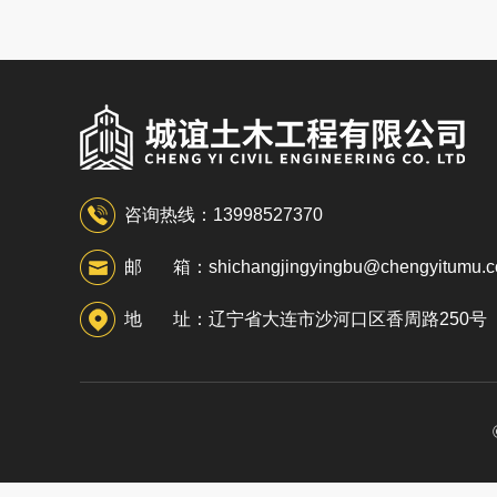
咨询热线：13998527370
邮 箱：shichangjingyingbu@chengyitumu.
地 址：辽宁省大连市沙河口区香周路250号