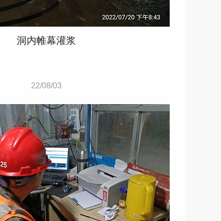
洞内帷幕灌浆
22/08/03